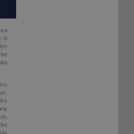
ica
 di
ules
che
tata
lco
ri,
ltra
ana,
olo,
dini
ella