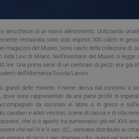
 arricchisce di un nuovo allestimento. Utilizzando un’ant
emente restaurata, sono stati esposti 300 calchi in gesso
nei magazzini del Museo. Sono calchi della collezione di J
 Alda Levi di Milano. Nell’inventario del Museo si legge 
0 lire. Una prima serie di un centinaio di pezzi era già s
studenti dell’Alternanza Scuola/Lavoro.
più grandi delle monete. Il nome deriva dal contorno o so
 dove sono rappresentati da una parte profili di imperato
 accompagnati da iscrizioni in latino o in greco e sull’a
hi, cavalieri e atleti vincitori, scene di caccia e di vita rom
o funzione, che si è aperto tra numismatici già nel XVII sec
ere che nel IV e V sec. d.C., venivano distribuite ai citta
r entrare al circo o per ottenere cibo, quindi nel solco d