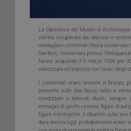
La Gipsoteca del Museo di Archeologia si
vetrina recuperata dai depositi e recent
medaglioni contorniati finora conservati 
Sambon, conservata presso l’Antiquarium
furono acquistati il 5 marzo 1936 per 30
valorizzata ed esposta con l’aiuto degli 
I contorniati erano tessere in bronzo, 
presente sulle due facce, retto e verso,
condottieri o letterati illustri, sempre
immagini di giochi circensi, figure di aurig
figure mitologiche. Il dibattito sulla lor
dura ancora oggi: probabilmente erano tess
con scopi di propaganda politica forse pe