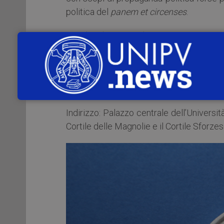
politica del
panem et circenses
.
Se desiderate vedere i contorniati e 
rappresentativi di varie civiltà e diverse
vi aspetta
sabato 28 aprile 2018
per t
15.30 alle 18.30
, con possibilità di vis
fino a 26 anni, over 65). Non è necessario
Indirizzo: Palazzo centrale dell’Universi
Cortile delle Magnolie e il Cortile Sforzes