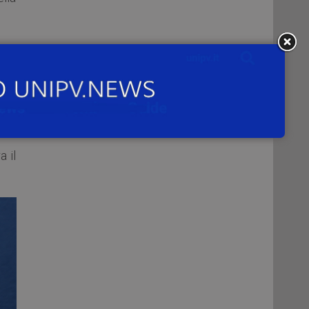
ti,
ogia
lle
enti
a il