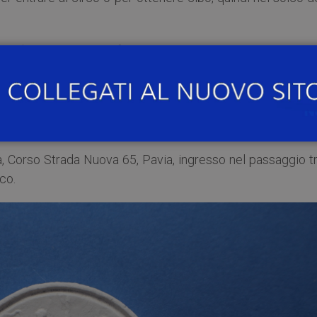
volete maggiori informazioni su tutti i reperti espos
 epoche dalla preistoria al tardo antico, il Museo di Archeol
rascorre un pomeriggio insieme. Il Museo sarà aperto
da
ite guidate. L’ingresso è a pagamento (gratis under 18, stud
 prenotare, info
museo.archeologia@unipv.it
tà, Corso Strada Nuova 65, Pavia, ingresso nel passaggio tr
co.