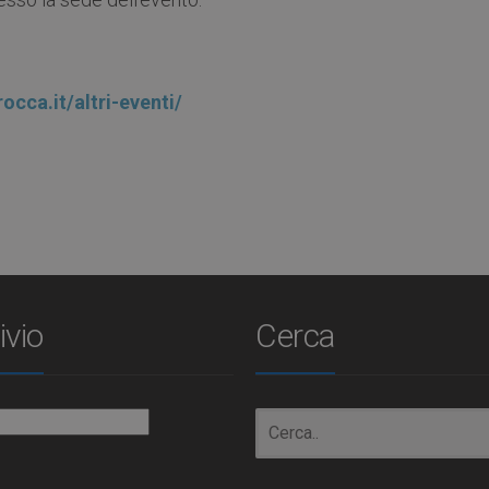
occa.it/altri-eventi/
ivio
Cerca
io