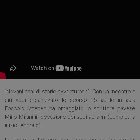
“Novant’anni di storie avventurose”. Con un incontro a
più voci organizzato lo scorso 16 aprile in aula
Foscolo l’Ateneo ha omaggiato lo scrittore pavese
Mino Milani in occasione dei suoi 90 anni (compiuti a
inizio febbraio).
Laureato in Lettere, ma, come ha raccontato lui