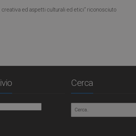
a creativa ed aspetti culturali ed etici” riconosciuto
ivio
Cerca
io