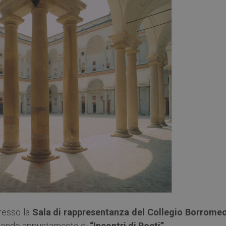
presso la
Sala di rappresentanza del Collegio Borromeo
secondo appuntamento di
“Incontri di Poeti”
.