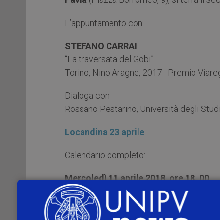
L’appuntamento con:
STEFANO CARRAI
“La traversata del Gobi”
Torino, Nino Aragno, 2017 | Premio Viar
Dialoga con
Rossano Pestarino, Università degli Studi
Locandina 23 aprile
Calendario completo:
Mercoledì 11 aprile 2018, ore 18 .00
SILVIO RAMAT
Giuseppe Ungaretti, “Lettere a Bruna” a c