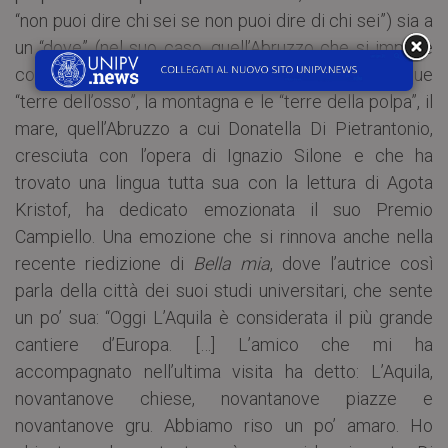
“non puoi dire chi sei se non puoi dire di chi sei”) sia a
un “dove” (nel suo caso, quell’Abruzzo che si impone
come personaggio nascosto nei suoi libri, con le sue
“terre dell’osso”, la montagna e le “terre della polpa”, il
mare, quell’Abruzzo a cui Donatella Di Pietrantonio,
cresciuta con l’opera di Ignazio Silone e che ha
trovato una lingua tutta sua con la lettura di Agota
Kristof, ha dedicato emozionata il suo Premio
Campiello. Una emozione che si rinnova anche nella
recente riedizione di
Bella mia
, dove l’autrice così
parla della città dei suoi studi universitari, che sente
un po’ sua: “Oggi L’Aquila è considerata il più grande
cantiere d’Europa. […] L’amico che mi ha
accompagnato nell’ultima visita ha detto: L’Aquila,
novantanove chiese, novantanove piazze e
novantanove gru. Abbiamo riso un po’ amaro. Ho