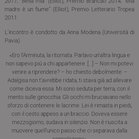
2017; “Bella mia” (Elliot), Premio Brancati 2014; “Mia
madre è un fiume” (Elliot), Premio Letterario Tropea
2011.
L’incontro è condotto da Anna Modena (Università di
Pavia).
«Ero l’Arminuta, la ritornata. Parlavo un’altra lingua e
non sapevo piú a chi appartenere. […] – Non mi potevi
venire a riprendere? – ho chiesto debolmente. –
Adalgisa non t’avrebbe ridata, ti stava già ad allevare
come diceva essa. Mi sono seduta per terra, con il
mento sulle ginocchia. Gli occhi mi bruciavano nello
sforzo di contenere le lacrime. Lei è rimasta in piedi,
con il cesto appeso a un braccio. Doveva essere
mezzogiorno, sudava in silenzio. Non è riuscita a
muovere quell’unico passo che ci separava dalla
consolazione»