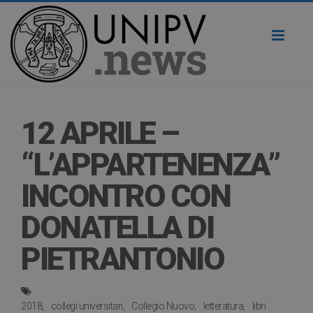
Toggl
naviga
12 APRILE –
“L’APPARTENENZA”
INCONTRO CON
DONATELLA DI
PIETRANTONIO
2018
collegi universitari
Collegio Nuovo
letteratura
libri