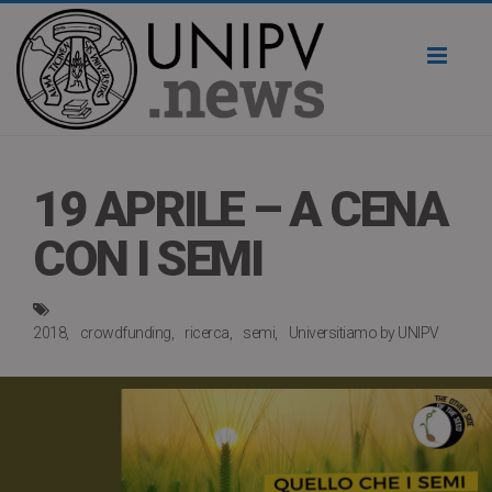
Toggl
naviga
19 APRILE – A CENA
CON I SEMI
2018
crowdfunding
ricerca
semi
Universitiamo by UNIPV