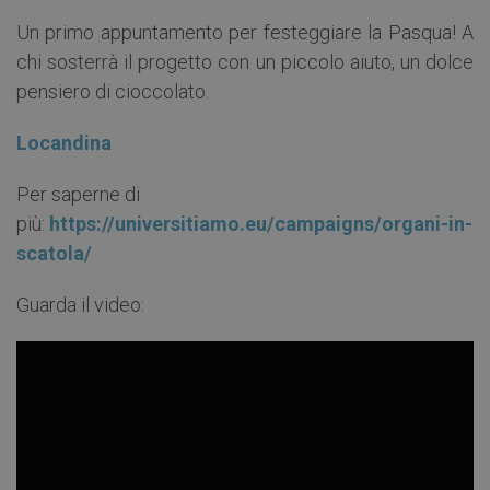
Un primo appuntamento per festeggiare la Pasqua! A
chi sosterrà il progetto con un piccolo aiuto, un dolce
pensiero di cioccolato.
Locandina
Per saperne di
più:
https://universitiamo.eu/campaigns/organi-in-
scatola/
Guarda il video: