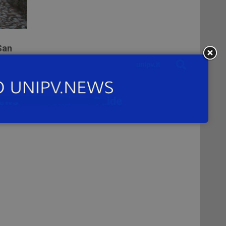
San
gia