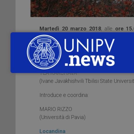
Martedì 20 marzo 2018
, alle
ore 15.
Tommaso
(Piazza del Lino, 2 – Pavia), s
in the Context of European-Persian Rel
Interviene:
TEA KARCHAVA
(Ivane Javakhishvili Tbilisi State Universi
Introduce e coordina:
MARIO RIZZO
(Università di Pavia)
Locandina