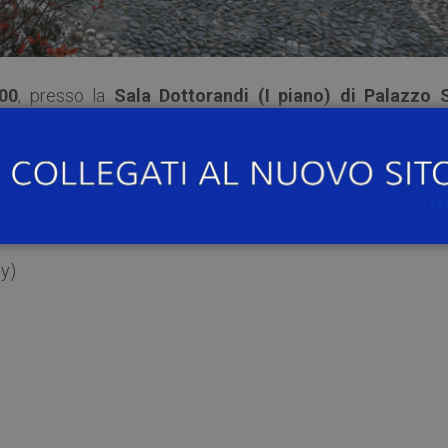
00
, presso la
Sala Dottorandi (I piano) di Palazzo 
i terrà il seminario
“An Anti-Ottoman Perspective: Geor
ations in the 16th Century”
.
ty)