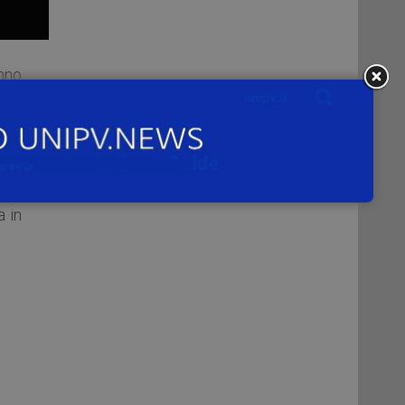
nno
 che
r la
 33)
a in