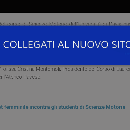
del corso di Scienze Motorie dell’Università di Pavia ha
nale italiana femminile di basket. Ascolta le dichiarazioni
ì 14 febbraio, contro la Macedonia nella partita valida pe
mminili del 2019 (vinta dall’Italia con il punteggio di 93 a
us!
Prof.ssa Cristina Montomoli, Presidente del Corso di Laure
r l’Ateneo Pavese.
t femminile incontra gli studenti di Scienze Motorie