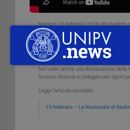
Martedì 13 febbraio 2018 gli studenti 
avuto l’opportunità di incontrare la Nazio
le Azzurre – impegnate a Pavia, mercoled
qualificazione per i Campionati Europei Fe
– hanno rilasciato ai microfoni di UCamp
Nel video anche una dichiarazione della 
Scienze Motorie e Delegato allo Sport pe
Leggi l’articolo correlato:
13 febbraio – La Nazionale di baske