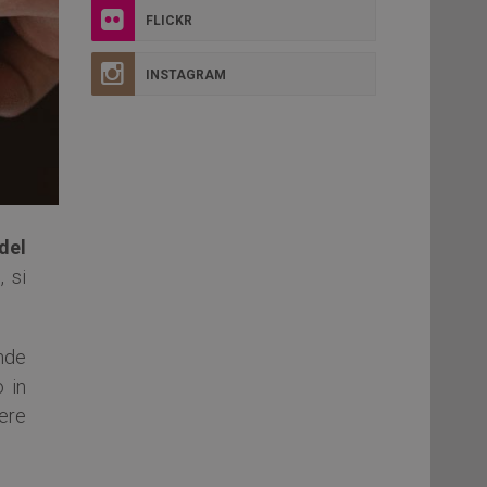
FLICKR
INSTAGRAM
del
, si
nde
 in
ere