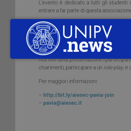
L’evento è dedicato a tutti gli student
entrare a far parte di questa associazione
Ecco il programma dell’evento:
– presentazione di AIESEC
– spiegazione dell’esperienza in AIESEC 
Alla fine della presentazione i partecipant
chiarimenti, partecipare a un
role-play
, e
Per maggiori informazioni:
–
http://bit.ly/aiesec-pavia-join
–
pavia@aiesec.it