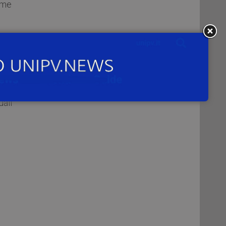
ome
uali