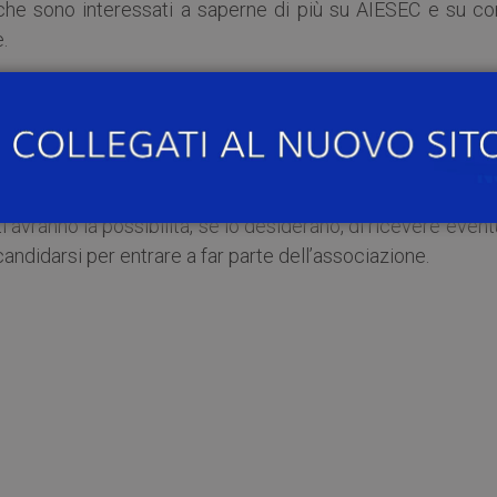
i che sono interessati a saperne di più su AIESEC e su c
.
e del processo per entrare a far parte di AIESEC
i avranno la possibilità, se lo desiderano, di ricevere event
 candidarsi per entrare a far parte dell’associazione.