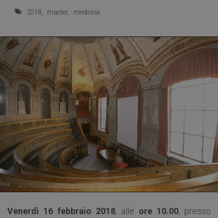
2018
master
medicina
Venerdì 16 febbraio 2018
, alle
ore 10.00
, presso