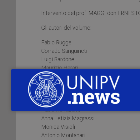
Intervento del prof. MAGGI don ERNEST
Gli autori del volume:
Fabio Rugge
Corrado Sanguineti
Luigi Bardone
Maurizio Harari
Rosanina Invernizzi
Gianfranco Valle
Maria Chiara Succurro
Luisa Erba
Fabio Romanoni
Anna Letizia Magrassi
Monica Visioli
Antonio Montanari