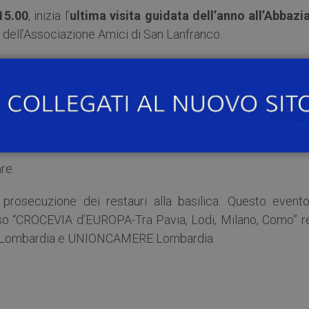
15.00
, inizia l’
ultima visita guidata dell’anno all’Abbazia
i dell’Associazione Amici di San Lanfranco.
e bellezze storico-artistiche e la valenza culturale dell’Abb
 lavori di restauro sono terminati l’anno scorso e che ora os
fficoltà.
re.
 prosecuzione dei restauri alla basilica. Questo evento
ioso “CROCEVIA d’EUROPA-Tra Pavia, Lodi, Milano, Como” r
one Lombardia e UNIONCAMERE Lombardia.