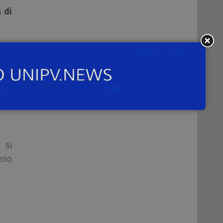
 di
azia
pita
 si
eso