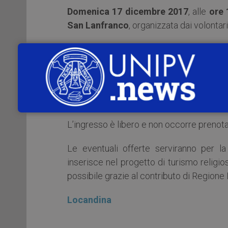
Domenica 17 dicembre 2017
, alle
ore 
San Lanfranco
, organizzata dai volontar
E sarà proprio un volontario a illustrare l
Vallombrosana.
Si potrà visitare il Chiostro piccolo i cui
sale comuni e residenze per persone un di
L’ingresso è libero e non occorre prenota
Le eventuali offerte serviranno per la
inserisce nel progetto di turismo relig
possibile grazie al contributo di Regi
Locandina