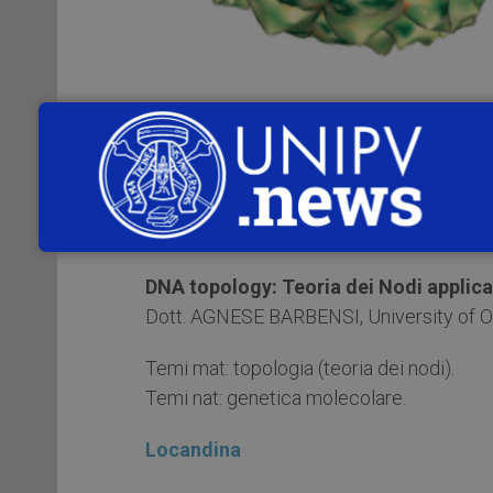
Venerdì 26 gennaio 2018
, alle
ore 18.
(Piazza Ghislieri, 5), si terrà il terzo inco
ricerca in matematica applicata”
.
L’appuntamento con:
DNA topology: Teoria dei Nodi applica
Dott. AGNESE BARBENSI, University of Ox
Temi mat: topologia (teoria dei nodi).
Temi nat: genetica molecolare.
Locandina