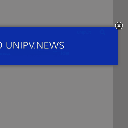
via
lla