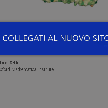
00
, presso l’
Aula Goldoniana del Collegio Ghislieri di Pa
ntro del ciclo
“La matematica nelle scienze: frontiere de
ta al DNA
ford, Mathematical Institute