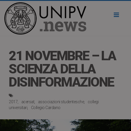
Toggl
naviga
21 NOVEMBRE – LA
SCIENZA DELLA
DISINFORMAZIONE
2017
acersat
associazioni studentesche
collegi
universitari
Collegio Cardano