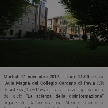
Martedì 21 novembre 2017
, alle
ore 21.00
, presso
l’
Aula Magna del Collegio Cardano di Pavia
(V.le
Resistenza, 15 – Pavia), si terrà il terzo appuntamento
del ciclo
“La scienza della disinformazione”
,
organizzato dall’associazione Ateneo studenti e