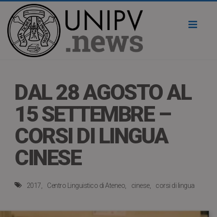
Toggl
naviga
DAL 28 AGOSTO AL
15 SETTEMBRE –
CORSI DI LINGUA
CINESE
2017
Centro Linguistico di Ateneo
cinese
corsi di lingua