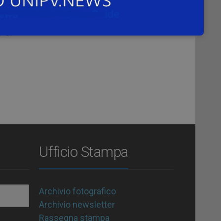
à di
sima
 di
Ufficio Stampa
Archivio fotografico
Archivio newsletter
Rassegna stampa