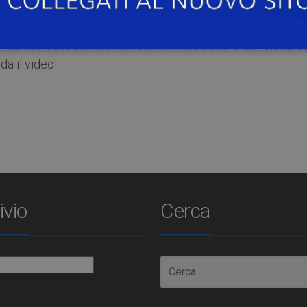
ata del Laureato 2017: il grande evento con cui l’Universit
ottori. La cerimonia, giunta quest’anno alla sua ventisette
el corteo accademico nel Cortile Teresiano e dal discorso
a il video!
ivio
Cerca
io