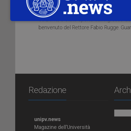
Sabato 1 luglio 2017 si è tenuta la Giorn
Pavia festeggia tutti i suoi migliori neod
edizione, è stata aperta dall’ingresso d
benvenuto del Rettore Fabio Rugge. Guard
Redazione
Arch
Archiv
unipv.news
Magazine dell’Università