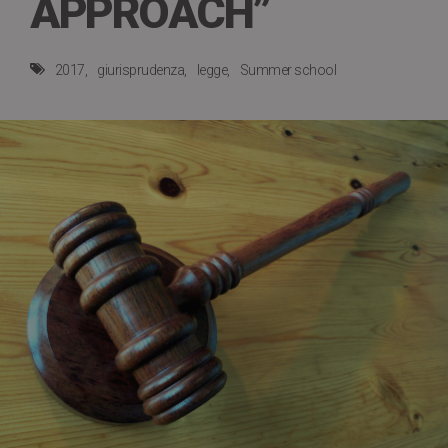
APPROACH”
2017
giurisprudenza
legge
Summer school