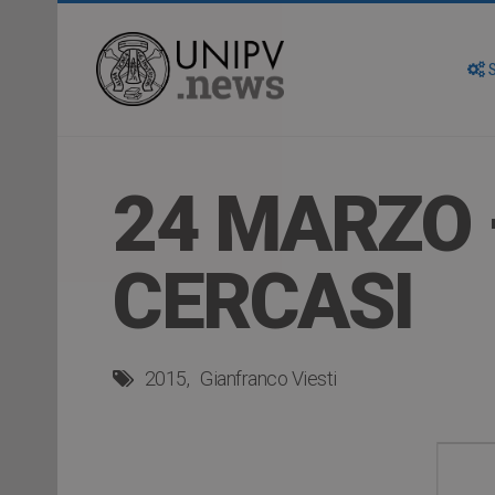
S
24 MARZO 
CERCASI
2015
Gianfranco Viesti