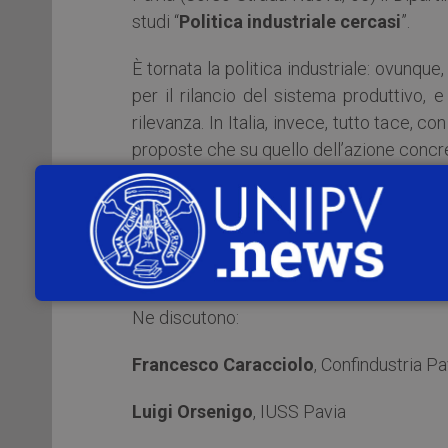
studi “
Politica industriale cercasi
”.
È tornata la politica industriale: ovunque, 
per il rilancio del sistema produttivo, 
rilevanza. In Italia, invece, tutto tace, co
proposte che su quello dell’azione concr
Interviene:
Gianfranco Viesti,
Università di Bari
imprese” (Il Mulino)
Ne discutono:
Francesco Caracciolo
, Confindustria Pa
Luigi Orsenigo
, IUSS Pavia