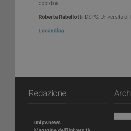
coordina:
Roberta Rabellotti
, DSPS, Università di
Locandina
Redazione
Arch
Archiv
unipv.news
Magazine dell’Università