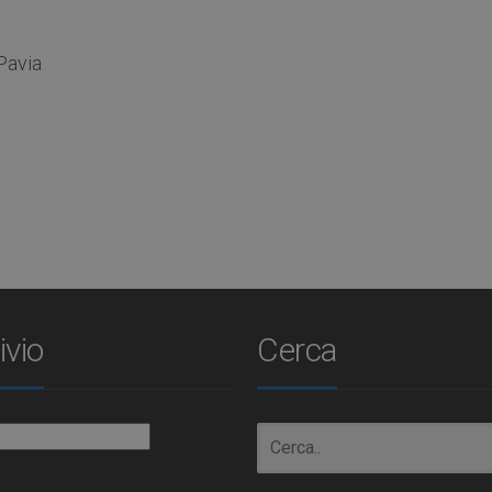
 Pavia
ivio
Cerca
io