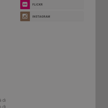
FLICKR
INSTAGRAM
à di
o di