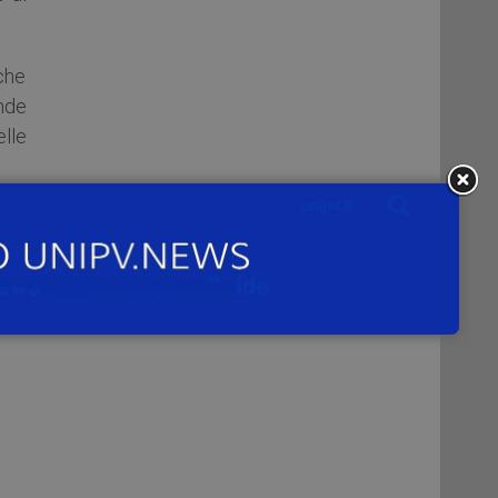
iche
ande
elle
e le