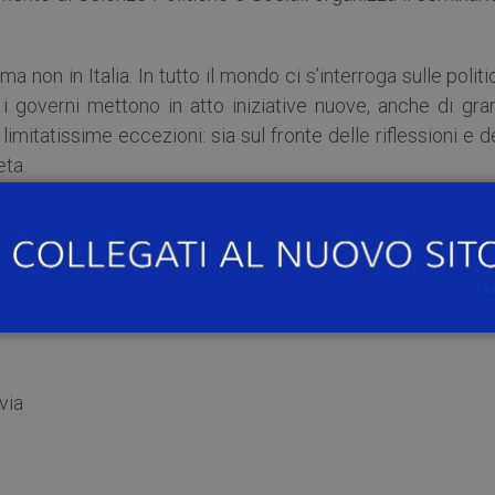
ma non in Italia. In tutto il mondo ci s’interroga sulle polit
e i governi mettono in atto iniziative nuove, anche di gr
n limitatissime eccezioni: sia sul fronte delle riflessioni e d
eta.
, autore di “Cacciavite, robot e tablet. Come far ripartir
via