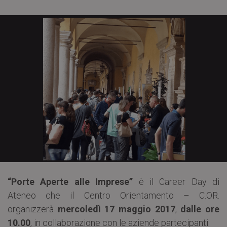
“Porte Aperte alle Imprese”
è il Career Day di
Ateneo che il Centro Orientamento – C.OR.
organizzerà
mercoledì
17 maggio 2017
,
dalle ore
10.00
, in collaborazione con le aziende partecipanti.