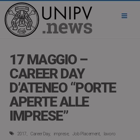
Toggl
naviga
17 MAGGIO –
CAREER DAY
D’ATENEO “PORTE
APERTE ALLE
IMPRESE”
2017
Career Day
imprese
Job Placement
lavoro