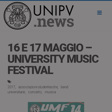
Toggl
naviga
16 E 17 MAGGIO –
UNIVERSITY MUSIC
FESTIVAL
2017
associazioni studentesche
band
universitarie
concerto
musica