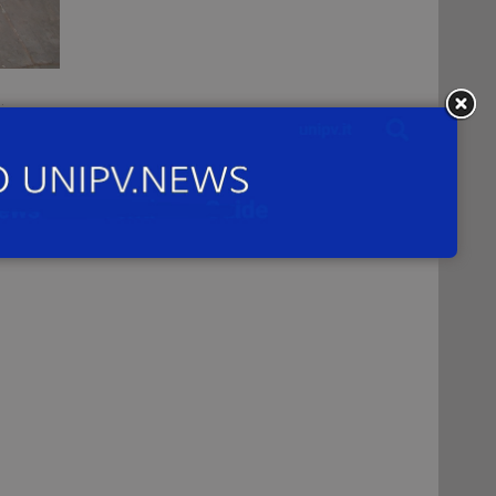
ico
non
.
co,