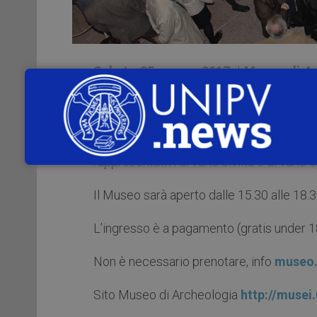
Sabato 25 marzo 2017
il
Museo di Arc
dalle ore 15.30 alle ore 18.30
. Se vi
perdete l’occasione per conoscere tutto d
Se desiderate maggiori informazioni s
rappresentativi di varie civiltà e di varie 
Il Museo sarà aperto dalle 15.30 alle 18.30
L’ingresso è a pagamento (gratis under 18,
Non è necessario prenotare, info
museo.
Sito Museo di Archeologia
http://musei