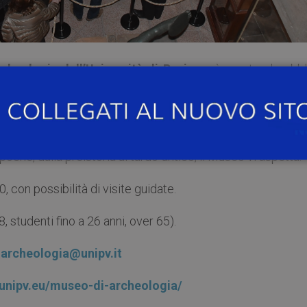
heologia dell’Università di Pavia
sarà aperto al pubbl
 siete persi l’inaugurazione del nuovo Egyptian Corner 
ella misteriosa mummia di donna e degli altri reperti egizi
u questi e su gli altri 650 reperti esposti al pubbli
epoche, dalla preistoria al tardo-antico, il Museo vi aspetta.
, con possibilità di visite guidate.
 studenti fino a 26 anni, over 65).
archeologia@unipv.it
.unipv.eu/museo-di-archeologia/