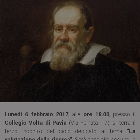
Lunedì 6 febbraio 2017
, alle
ore 18.00
, presso il
Collegio Volta di Pavia
(Via Ferrata, 17), si terrà il
terzo incontro del ciclo dedicato al tema
“La
valutazione della ricerca”
. Sarà possibile seguire in