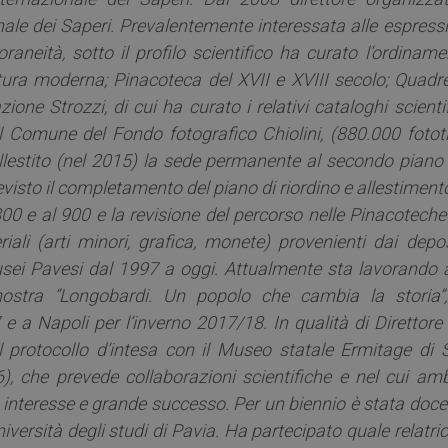
nale dei Saperi. Prevalentemente interessata alle espress
raneità, sotto il profilo scientifico ha curato l’ordinam
tura moderna; Pinacoteca del XVII e XVIII secolo; Quadre
one Strozzi, di cui ha curato i relativi cataloghi scientif
 Comune del Fondo fotografico Chiolini, (880.000 fototip
allestito (nel 2015) la sede permanente al secondo piano 
previsto il completamento del piano di riordino e allestiment
’800 e al 900 e la revisione del percorso nelle Pinacoteche
ali (arti minori, grafica, monete) provenienti dai deposi
sei Pavesi dal 1997 a oggi. Attualmente sta lavorando a
mostra “Longobardi. Un popolo che cambia la storia”,
a Napoli per l’inverno 2017/18. In qualità di Direttore 
il protocollo d’intesa con il Museo statale Ermitage di 
), che prevede collaborazioni scientifiche e nel cui amb
 interesse e grande successo. Per un biennio è stata doce
versità degli studi di Pavia. Ha partecipato quale relatri