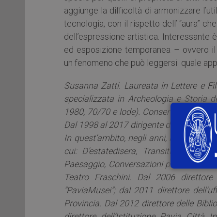
aggiunge la difficoltà di armonizzare l’u
tecnologia, con il rispetto dell’ “aura” 
dell’espressione artistica. Interessante
ed esposizione temporanea – ovvero il r
un fenomeno che può leggersi quale appr
Susanna Zatti. Laureata in Lettere e Fi
specializzata in Archeologia e Storia 
1980, 70/70 e lode). Conservatore dei Mu
Dal 1998 al 2017 dirigente del Settore C
In quest’ambito, negli anni, ha promosso
cui: D’estatedisera, Transiti, FareFest
Paesaggio, Conversazioni pavesi, Festival
Teatro Fraschini. Dal 2006 direttore
“PaviaMusei”; dal 2011 direttore dell’u
Provincia. Dal 2012 direttore delle Bibli
direttore dell’Istituzione Pavia Città 