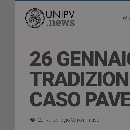
S
26 GENNAIO
TRADIZIONE
CASO PAV
2017
Collegio Cairoli
musei