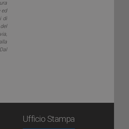
ura
e ed
i di
del
via,
lla
Dal
Ufficio Stampa