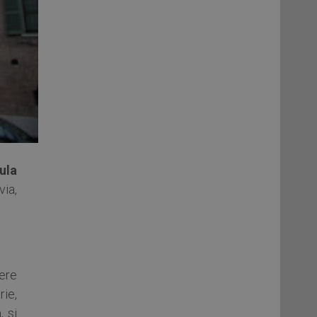
ula
via,
ere
rie,
, si