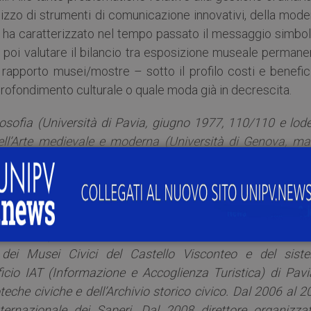
tilizzo di strumenti di comunicazione innovativi, della mod
che ha caratterizzato nel tempo passato il messaggio simbo
 è poi valutare il bilancio tra esposizione museale perman
apporto musei/mostre – sotto il profilo costi e benefici
ofondimento culturale o quale moda già in decrescita.
losofia (Università di Pavia, giugno 1977, 110/110 e lode
dell’Arte medievale e moderna (Università di Genova, ma
sei Civici del Castello Visconteo di Pavia dal 1988 al 19
ultura, Turismo e promozione della città del Comune di Pa
 e curato varie rassegne di spettacolo, musica e teatro, 
ival, Dialoghi: jazz per due, Chimichemozioni, Festival 
 dei Saperi, ecc. Dal 2003 al 2007, direttore dell’Istituz
 dei Musei Civici del Castello Visconteo e del sist
fficio IAT (Informazione e Accoglienza Turistica) di Pavi
oteche civiche e dell’Archivio storico civico. Dal 2006 al 
Internazionale dei Saperi. Dal 2008 direttore organizzat