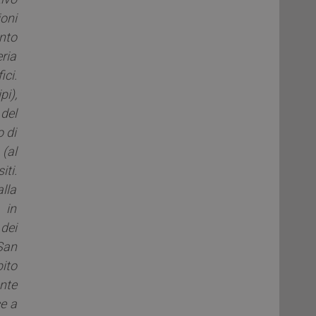
ioni
ento
ria
ici.
i),
del
o di
 (al
ti.
lla
 in
dei
San
ito
nte
ce a