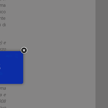
erna
lico
ente
 di
) e
rzo
98.
via.
tra
del
ione
ema
a e
2008
ivo