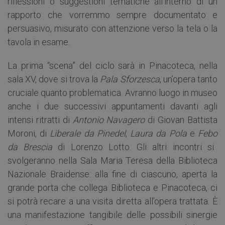
riflessioni o suggestioni tematiche all’interno di un
rapporto che vorremmo sempre documentato e
persuasivo, misurato con attenzione verso la tela o la
tavola in esame.
La prima “scena” del ciclo sarà in Pinacoteca, nella
sala XV, dove si trova la
Pala Sforzesca
, un’opera tanto
cruciale quanto problematica. Avranno luogo in museo
anche i due successivi appuntamenti davanti agli
intensi ritratti di
Antonio
Navagero
di Giovan Battista
Moroni, di
Liberale
da
Pinedel
,
Laura
da
Pola
e
Febo
da Brescia
di Lorenzo Lotto. Gli altri incontri si
svolgeranno nella Sala Maria Teresa della Biblioteca
Nazionale Braidense: alla fine di ciascuno, aperta la
grande porta che collega Biblioteca e Pinacoteca, ci
si potrà recare a una visita diretta all’opera trattata. È
una manifestazione tangibile delle possibili sinergie