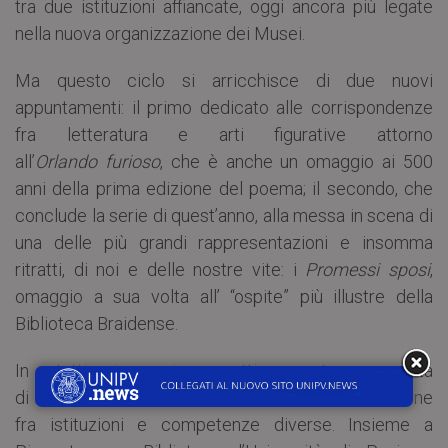
tra due istituzioni affiancate, oggi ancora più legate
nella nuova organizzazione dei Musei.
Ma questo ciclo si arricchisce di due nuovi
appuntamenti: il primo dedicato alle corrispondenze
fra letteratura e arti figurative attorno
all’
Orlando
furioso
, che è anche un omaggio ai 500
anni della prima edizione del poema; il secondo, che
conclude la serie di quest’anno, alla messa in scena di
una delle più grandi rappresentazioni e insomma
ritratti, di noi e delle nostre vite: i
Promessi
sposi
,
omaggio a sua volta all’ “ospite” più illustre della
Biblioteca Braidense.
In tutti i suoi aspetti questa proposta
di
Scene
di
conversazione
nasce dalla collaborazione
fra istituzioni e competenze diverse. Insieme a