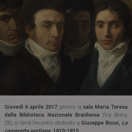
Giovedì 6 aprile 2017
, presso la
sala
Maria Teresa
della Biblioteca Nazionale Braidense
(Via Brera,
28), si terrà l’incontro dedicato a
Giuseppe
Bossi,
La
cameretta portiana
, 1810-1815
.