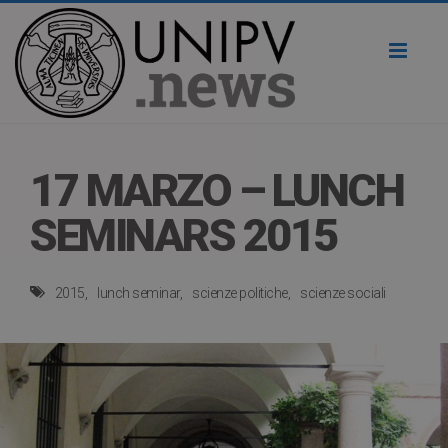
Toggl
naviga
17 MARZO – LUNCH
SEMINARS 2015
2015
lunch seminar
scienze politiche
scienze sociali