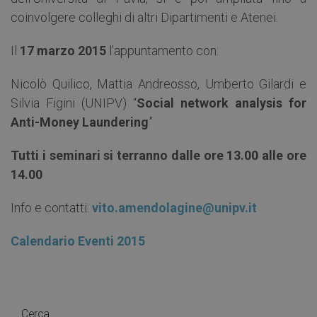
coinvolgere colleghi di altri Dipartimenti e Atenei.
Il
17 marzo 2015
l’appuntamento con:
Nicolò Quilico, Mattia Andreosso, Umberto Gilardi e
Silvia Figini (UNIPV) “
Social network analysis for
Anti-Money Laundering
”
T
u
tt
i
i seminari si terranno dalle ore 13.00 alle ore
14.00
Info e contatti:
vi
t
o
.a
m
e
n
do
l
ag
in
e
@uni
p
v
.
i
t
Calendario Eventi 2015
Cerca