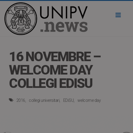
Toggl
naviga
16 NOVEMBRE –
WELCOME DAY
COLLEGI EDISU
2016
collegi universitari
EDiSU
welcome day