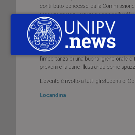
contributo concesso dalla Commissione P
programma per la promozione delle attività
“Uno spazzolino per amico” è un progett
elementari, rivolto a tutti i bambini dalla p
Con l’aiuto di video, giochi ed esperiment
l’importanza di una buona igiene orale e 
prevenire la carie illustrando come spazz
L’evento è rivolto a tutti gli studenti di O
Locandina