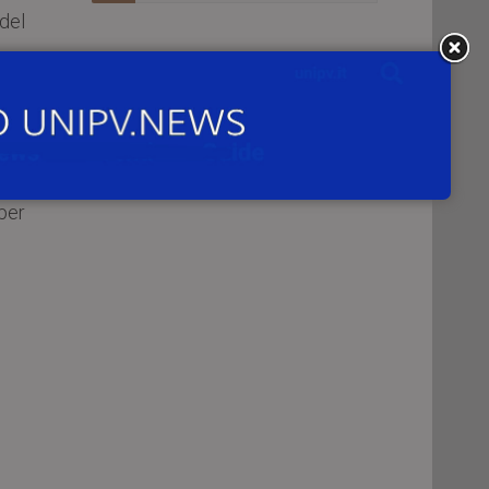
del
ole
enti
 per