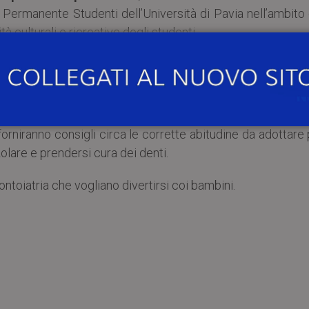
ermanente Studenti dell’Università di Pavia nell’ambito 
 culturali e ricreative degli studenti.
o di prevenzione e promozione dell’igiene orale nelle scu
rima alla quinta.
i gli studenti di Odontoiatria insegneranno ai piccoli pazi
forniranno consigli circa le corrette abitudine da adottare
olare e prendersi cura dei denti.
dontoiatria che vogliano divertirsi coi bambini.