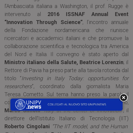
l’Ambasciata italiana a Washington, il prof. Rugge è
intervenuto al
2016 ISSNAF Annual Event
“Innovation Through Science”
, l’incontro annuale
della Fondazione nordamericana che riunisce
ricercatori e accademici italiani e che promuove la
collaborazione scientifica e tecnologica tra America
del Nord e Italia. Il convegno è stato aperto dal
Ministro italiano della Salute,
Beatrice Lorenzin
; il
Rettore di Pavia ha preso parte alla tavola rotonda dal
titolo “
Investing in Italy Today: opportunities for
researchers
”, coordinato dalla giornalista Maria
Teresa Cometto. Sul tema hanno preso la parola il
consigliere economico del Primo Ministro italiano
,
Marco Simoni
“
Italy at the center of innovation
”, il
direttore dell’Istituto Italiano di Tecnologia (IIT)
Roberto
Cingolani
“The IIT model
,
and the Human