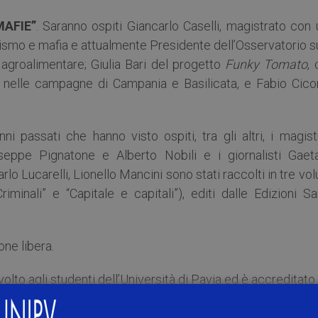
AFIE”
. Saranno ospiti Giancarlo Caselli, magistrato con
orismo e mafia e attualmente Presidente dell’Osservatorio s
a agroalimentare; Giulia Bari del progetto
Funky Tomato
,
ta nelle campagne di Campania e Basilicata, e Fabio Cico
nni passati che hanno visto ospiti, tra gli altri, i magist
seppe Pignatone e Alberto Nobili e i giornalisti Gaet
arlo Lucarelli, Lionello Mancini sono stati raccolti in tre vo
iminali” e “Capitale e capitali”), editi dalle Edizioni S
one libera.
rivolto agli studenti dell’Università di Pavia ed è accreditato
nze politiche e sociali, Studi economici e Studi giurid
crizioni per gli studenti sono possibili al s