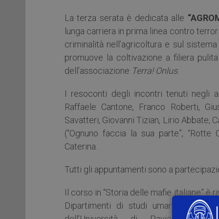
La terza serata è dedicata alle
“AGROM
lunga carriera in prima linea contro terr
criminalità nell’agricoltura e sul sistem
promuove la coltivazione a filiera puli
dell’associazione
Terra! Onlus
.
I resoconti degli incontri tenuti negli a
Raffaele Cantone, Franco Roberti, Giu
Savatteri, Giovanni Tizian, Lirio Abbate, C
(“Ognuno faccia la sua parte”, “Rotte Cr
Caterina.
Tutti gli appuntamenti sono a partecipazi
Il corso in “Storia delle mafie italiane” è 
Dipartimenti di studi umanistici, Scie
dell’Università di Pavia, le is