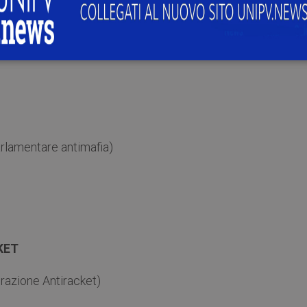
cessivi:
lamentare antimafia)
KET
azione Antiracket)