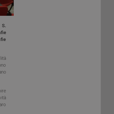
 S.
fie
fie
lità
ono
pano
ire
ità
naro