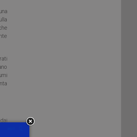
 una
ulla
 che
nte
rati
ano
lumi
anta
 dai
ici
ito