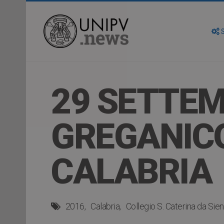
S
29 SETTEM
GREGANICO:
CALABRIA
2016
Calabria
Collegio S. Caterina da Sie