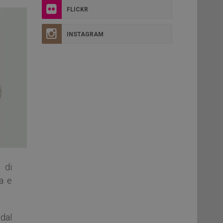
FLICKR
INSTAGRAM
 di
ia e
dal