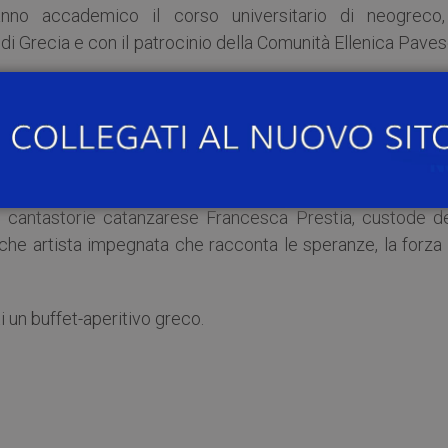
anno accademico il corso universitario di neogreco,
di Grecia e con il patrocinio della Comunità Ellenica Pave
entorio dell’Università degli studi di Pavia; Salvino Nuc
no della University of Cambridge e l’esperto di lingua gr
 e cantastorie catanzarese Francesca Prestia, custode de
nche artista impegnata che racconta le speranze, la forza 
i un buffet-aperitivo greco.