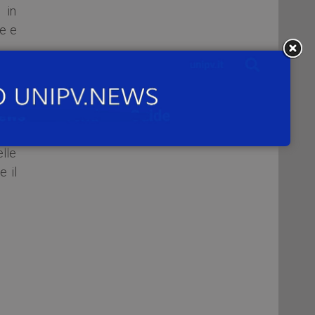
 in
se e
era,
ika
lle
e il