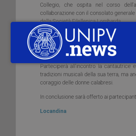
Collegio, che ospita nel corso dell’
collaborazione con il consolato generale 
della Società Filellenica Lombarda.
Interverranno Anna Beltrametti e Gilda T
poeta di lingua grecanica; Norma Schifa
Salvatore Tommasi.
Parteciperà all’incontro la cantautrice
tradizioni musicali della sua terra, ma a
coraggio delle donne calabresi.
In conclusione sarà offerto ai partecipant
Locandina