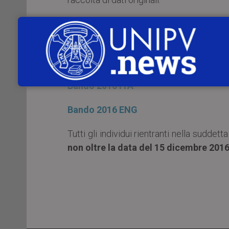
I destinatari sono gli studenti dell’Univers
Il bando, in italiano e in inglese
http://www.fondfranceschi.it/sez_cos
Bando 2016 ITA
Bando 2016 ENG
Tutti gli individui rientranti nella sudd
non oltre la data del 15 dicembre 201