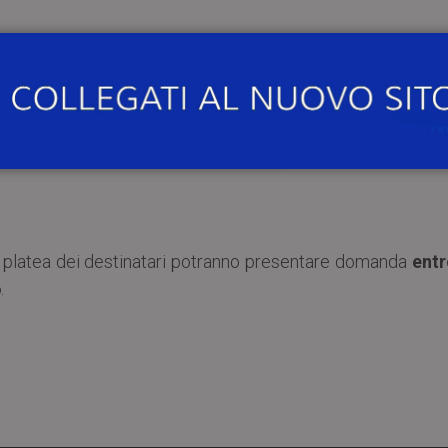
ità degli Studi di Pavia e degli altri atenei lombardi.
, è pubblicato anche alla seguente pagina del si
a_facciamo/fondi-di-ricerca
.
etta platea dei destinatari potranno presentare domanda
entr
6
.