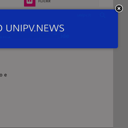
FLICKR
INSTAGRAM
to:
o e