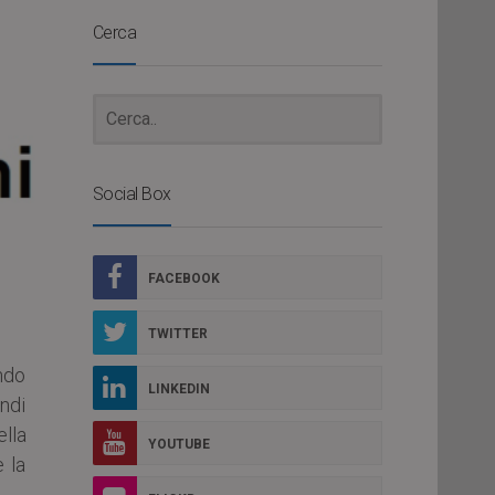
Cerca
Social Box
FACEBOOK
TWITTER
ndo
LINKEDIN
ndi
lla
YOUTUBE
e la