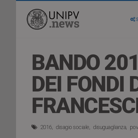
S
BANDO 201
DEI FONDI
FRANCESC
2016
disagio sociale
disuguaglianza
pov