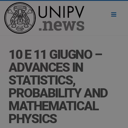
Toggl
naviga
10 E 11 GIUGNO –
ADVANCES IN
STATISTICS,
PROBABILITY AND
MATHEMATICAL
PHYSICS