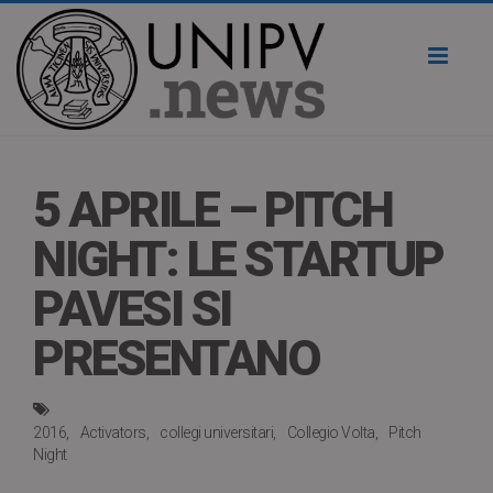
Toggl
naviga
5 APRILE – PITCH
NIGHT: LE STARTUP
PAVESI SI
PRESENTANO
2016
Activators
collegi universitari
Collegio Volta
Pitch
Night