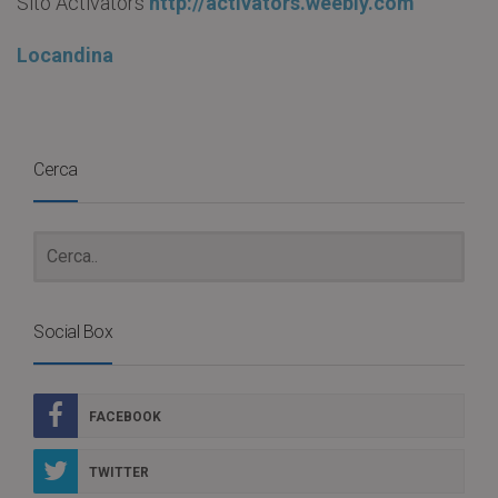
Sito Activators
http://activators.weebly.com
Locandina
Cerca
Social Box
FACEBOOK
TWITTER