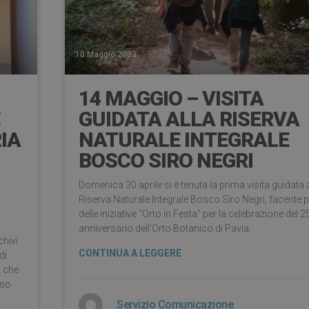
10 Maggio 2023
14 MAGGIO – VISITA
GUIDATA ALLA RISERVA
IA
NATURALE INTEGRALE
BOSCO SIRO NEGRI
Domenica 30 aprile si è tenuta la prima visita guidata 
Riserva Naturale Integrale Bosco Siro Negri, facente p
delle iniziative “Orto in Festa” per la celebrazione del 2
anniversario dell’Orto Botanico di Pavia.
chivi
CONTINUA A LEGGERE
di
, che
sso
Servizio Comunicazione