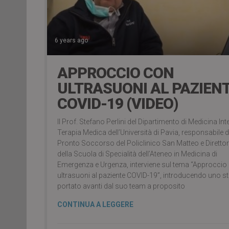
6 years ago
APPROCCIO CON
ULTRASUONI AL PAZIEN
COVID-19 (VIDEO)
Il Prof. Stefano Perlini del Dipartimento di Medicina Int
Terapia Medica dell’Università di Pavia, responsabile d
Pronto Soccorso del Policlinico San Matteo e Diretto
della Scuola di Specialità dell’Ateneo in Medicina di
Emergenza e Urgenza, interviene sul tema “Approccio
ultrasuoni al paziente COVID-19”, introducendo uno s
portato avanti dal suo team a proposito
CONTINUA A LEGGERE