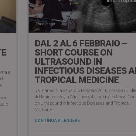
11 years ago
DAL 2 AL 6 FEBBRAIO –
TE
SHORT COURSE ON
ULTRASOUND IN
INFECTIOUS DISEASES 
erna e
TROPICAL MEDICINE
el
re
Da martedì 2 a sabato 6 febbraio 2016, presso il Coll
del Maino di Pavia (Via Luino, 4) , si terrà lo Short Co
 con
on Ultrasound in Infectious Diseases and Tropical
tudio
Medicine.
CONTINUA A LEGGERE