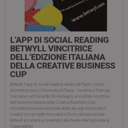
3 Settembre 2017
L’APP DI SOCIAL READING
BETWYLL VINCITRICE
DELL’EDIZIONE ITALIANA
DELLA CREATIVE BUSINESS
CUP
Betwyll, l’app di social reading ideata da Paolo Costa –
docente presso l’Università di Pavia – insieme a Pierluigi
Vaccaneo ed Edoardo Montenegro, è risultata vincitrice
dell’edizione italiana della Creative Business Cup,
competizione internazionale dedicata agli imprenditori
creativi con progetti innovativi a forte valenza sociale.
Betwyll accederà a novembre alla finale internazionale a
Copenaghen.