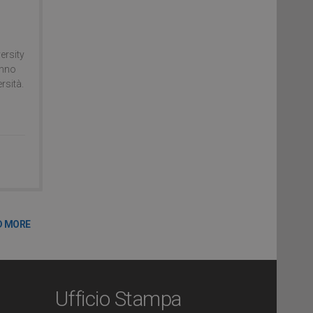
ersity
anno
rsità.
D MORE
Ufficio Stampa