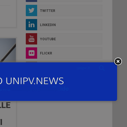
TWITTER
LINKEDIN
YOUTUBE
FLICKR
INSTAGRAM
LLE
I