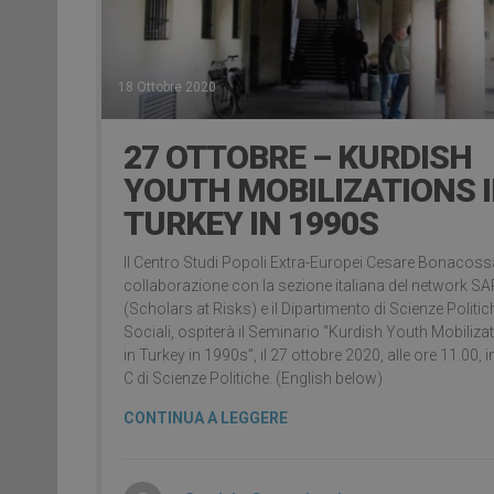
18 Ottobre 2020
27 OTTOBRE – KURDISH
YOUTH MOBILIZATIONS 
TURKEY IN 1990S
Il Centro Studi Popoli Extra-Europei Cesare Bonacossa
collaborazione con la sezione italiana del network SA
(Scholars at Risks) e il Dipartimento di Scienze Politic
Sociali, ospiterà il Seminario “Kurdish Youth Mobiliza
in Turkey in 1990s”, il 27 ottobre 2020, alle ore 11.00, i
C di Scienze Politiche. (English below)
CONTINUA A LEGGERE