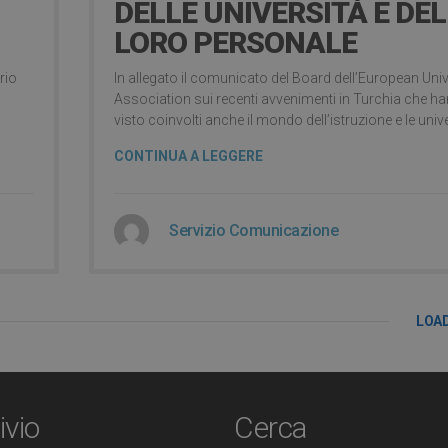
DELLE UNIVERSITÀ E DEL
LORO PERSONALE
rio
In allegato il comunicato del Board dell’European Univ
Association sui recenti avvenimenti in Turchia che h
visto coinvolti anche il mondo dell’istruzione e le unive
CONTINUA A LEGGERE
Servizio Comunicazione
LOA
ivio
Cerca