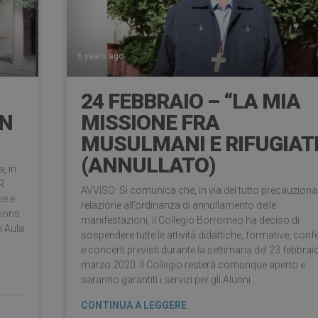
6 years ago
24 FEBBRAIO – “LA MIA
IN
MISSIONE FRA
MUSULMANI E RIFUGIATI
(ANNULLATO)
, in
R
AVVISO: Si comunica che, in via del tutto precauzional
he e
relazione all’ordinanza di annullamento delle
tions
manifestazioni, il Collegio Borromeo ha deciso di
n Aula
sospendere tutte le attività didattiche, formative, con
e concerti previsti durante la settimana del 23 febbrai
marzo 2020. Il Collegio resterà comunque aperto e
saranno garantiti i servizi per gli Alunni.
CONTINUA A LEGGERE