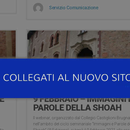
Servizio Comunicazione
5 years ago
E
9 FEBBRAIO – IMMAGINI 
PAROLE DELLA SHOAH
Il webinar, organizzato dal Collegio Castiglioni Brugnat
nell’ambito del ciclo seminariale “Immagini e Parole d
rta
Shoah” (III Edizione), si terrà il 9 febbraio 2021 alle ore