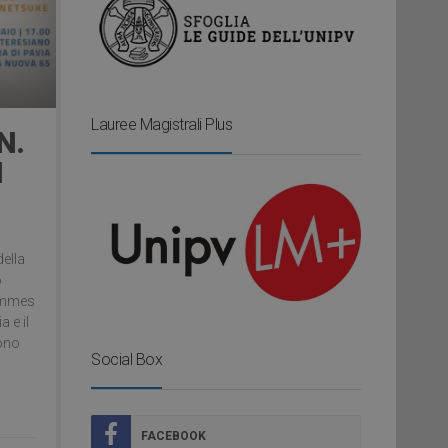
Lauree Magistrali Plus
N.
N
della
o
Hommes
a e il
gono
Social Box
FACEBOOK