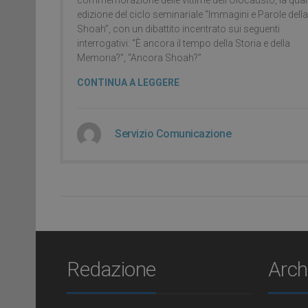
edizione del ciclo seminariale “Immagini e Parole della
Shoah”, con un dibattito incentrato sui seguenti
interrogativi: “È ancora il tempo della Storia e della
Memoria?”, “Ancora Shoah?”
CONTINUA A LEGGERE
Servizio Comunicazione
Redazione
Arch