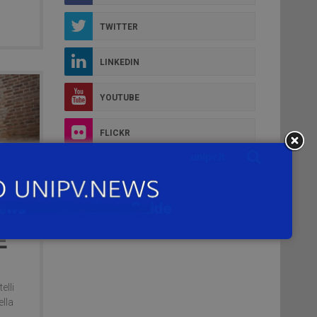
TWITTER
LINKEDIN
YOUTUBE
FLICKR
INSTAGRAM
E
elli
ella