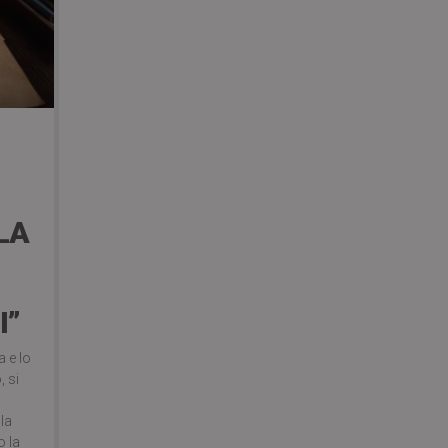
LA
I”
a e lo
, si
 la
o la