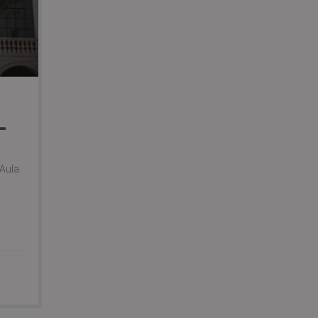
L
’Aula