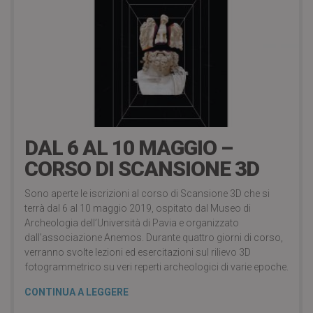
13 Maggio 2019
DAL 6 AL 10 MAGGIO –
CORSO DI SCANSIONE 3D
Sono aperte le iscrizioni al corso di Scansione 3D che si
terrà dal 6 al 10 maggio 2019, ospitato dal Museo di
Archeologia dell’Università di Pavia e organizzato
dall’associazione Anemos. Durante quattro giorni di corso,
verranno svolte lezioni ed esercitazioni sul rilievo 3D
fotogrammetrico su veri reperti archeologici di varie epoche.
CONTINUA A LEGGERE