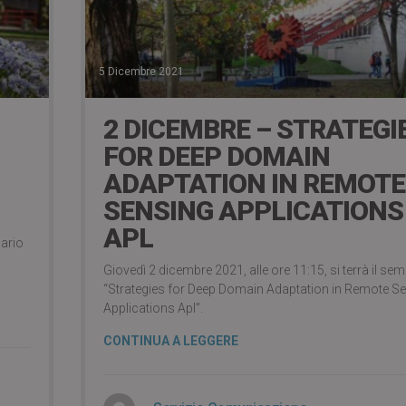
5 Dicembre 2021
2 DICEMBRE – STRATEGI
FOR DEEP DOMAIN
ADAPTATION IN REMOTE
SENSING APPLICATIONS
APL
nario
Giovedì 2 dicembre 2021, alle ore 11:15, si terrà il sem
“Strategies for Deep Domain Adaptation in Remote S
Applications Apl”.
CONTINUA A LEGGERE