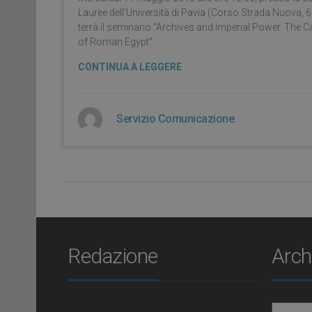
Lauree dell’Università di Pavia (Corso Strada Nuova, 6
terrà il seminario “Archives and Imperial Power. The 
of Roman Egypt”.
CONTINUA A LEGGERE
Servizio Comunicazione
Redazione
Arch
Archiv