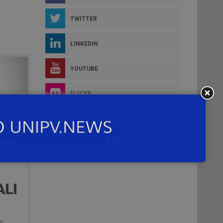
TWITTER
LINKEDIN
YOUTUBE
FLICKR
INSTAGRAM
ALI
ai