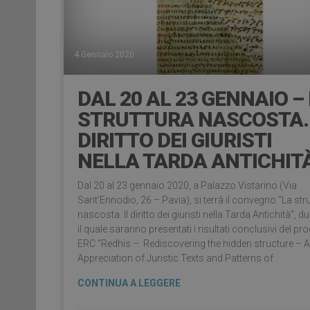
4 Gennaio 2020
DAL 20 AL 23 GENNAIO –
STRUTTURA NASCOSTA. 
DIRITTO DEI GIURISTI
NELLA TARDA ANTICHIT
Dal 20 al 23 gennaio 2020, a Palazzo Vistarino (Via
Sant’Ennodio, 26 – Pavia), si terrà il convegno “La str
nascosta. Il diritto dei giuristi nella Tarda Antichità”, d
il quale saranno presentati i risultati conclusivi del pr
ERC “Redhis – Rediscovering the hidden structure – 
Appreciation of Juristic Texts and Patterns of
CONTINUA A LEGGERE