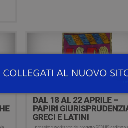
10 years ago
DAL 18 AL 22 APRILE –
THE
PAPIRI GIURISPRUDENZI
GRECI E LATINI
ala
Il prossimo workshop del progetto REDHIS dedicato 