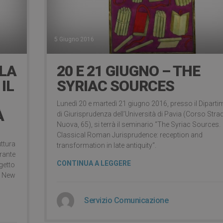
5 Giugno 2016
 LA
20 E 21 GIUGNO – THE
IL
SYRIAC SOURCES
Lunedì 20 e martedì 21 giugno 2016, presso il Dipart
À
di Giurisprudenza dell’Università di Pavia (Corso Stra
Nuova, 65), si terrà il seminario “The Syriac Sources.
Classical Roman Jurisprudence: reception and
uttura
transformation in late antiquity“.
urante
CONTINUA A LEGGERE
ogetto
A New
Servizio Comunicazione