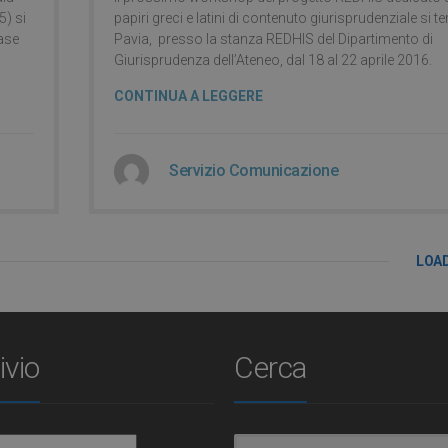
5) si
papiri greci e latini di contenuto giurisprudenziale si te
Case
Pavia, presso la stanza REDHIS del Dipartimento di
Giurisprudenza dell’Ateneo, dal 18 al 22 aprile 2016.
CONTINUA A LEGGERE
Servizio Comunicazione
LOA
ivio
Cerca
io