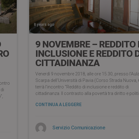
8 years ago
O
9 NOVEMBRE – REDDITO 
RO
INCLUSIONE E REDDITO D
CITTADINANZA
Venerdì 9 novembre 2018, alle ore 15.30, presso l’Aul
Scarpa dell’Università di Pavia (Corso Strada Nuova, 6
contro
terrà l’incontro “Reddito di inclusione e reddito di
 di
cittadinanza. Il contrasto alla povertà tra diritto e polit
”,
CONTINUA A LEGGERE
Servizio Comunicazione