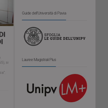
Guide dell’Università di Pavia
DI
I
a
Lauree Magistrali Plus
5), si
ica”.