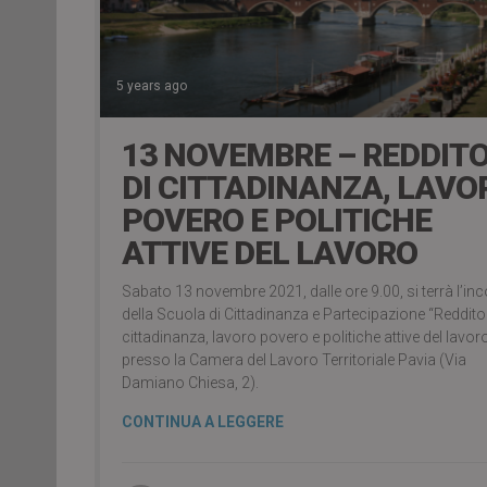
5 years ago
13 NOVEMBRE – REDDIT
DI CITTADINANZA, LAVO
POVERO E POLITICHE
ATTIVE DEL LAVORO
Sabato 13 novembre 2021, dalle ore 9.00, si terrà l’in
della Scuola di Cittadinanza e Partecipazione “Reddito
cittadinanza, lavoro povero e politiche attive del lavoro
presso la Camera del Lavoro Territoriale Pavia (Via
Damiano Chiesa, 2).
CONTINUA A LEGGERE