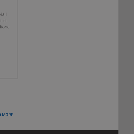
ia il
i di
stione
D MORE