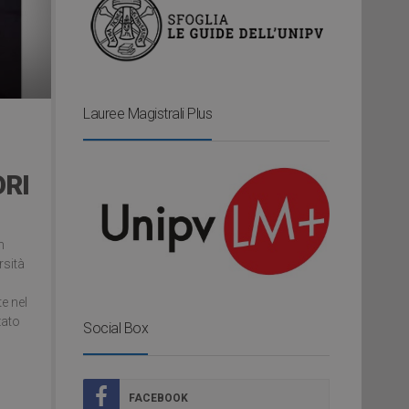
Lauree Magistrali Plus
ORI
n
rsità
te nel
zato
Social Box
FACEBOOK