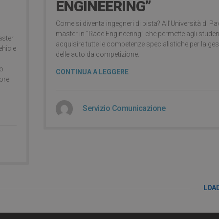
ENGINEERING”
Come si diventa ingegneri di pista? All’Università di Pav
master in “Race Engineering” che permette agli student
aster
acquisire tutte le competenze specialistiche per la ge
ehicle
delle auto da competizione.
vo
CONTINUA A LEGGERE
tore
Servizio Comunicazione
LOA