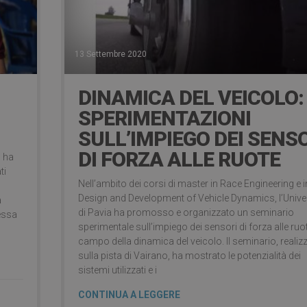
13 Settembre 2020
DINAMICA DEL VEICOLO:
SPERIMENTAZIONI
SULL’IMPIEGO DEI SENS
DI FORZA ALLE RUOTE
, ha
ti
Nell’ambito dei corsi di master in Race Engineering e i
Design and Development of Vehicle Dynamics, l’Unive
à
di Pavia ha promosso e organizzato un seminario
messa
sperimentale sull’impiego dei sensori di forza alle ruo
campo della dinamica del veicolo. Il seminario, realiz
sulla pista di Vairano, ha mostrato le potenzialità dei
sistemi utilizzati e i
CONTINUA A LEGGERE