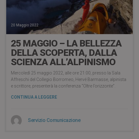
20 Maggio 2022
25 MAGGIO – LA BELLEZZA
DELLA SCOPERTA, DALLA
SCIENZA ALL’ALPINISMO
Mercoledì 25 maggio 2022, alle ore 21:00, presso la Sala
Affreschi del Collegio Borromeo, Hervé Barmasse, alpinista
e scrittore, presenterà la conferenza “Oltre l’orizzonte”.
CONTINUA A LEGGERE
Servizio Comunicazione