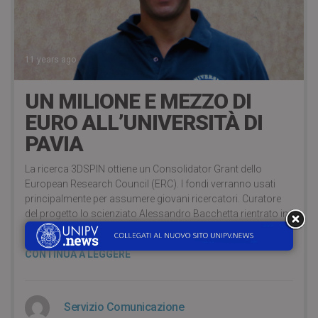
11 years ago
UN MILIONE E MEZZO DI
EURO ALL’UNIVERSITÀ DI
PAVIA
La ricerca 3DSPIN ottiene un Consolidator Grant dello
European Research Council (ERC). I fondi verranno usati
principalmente per assumere giovani ricercatori. Curatore
del progetto lo scienziato Alessandro Bacchetta rientrato in
Italia dopo undici anni all’estero.
CONTINUA A LEGGERE
Servizio Comunicazione