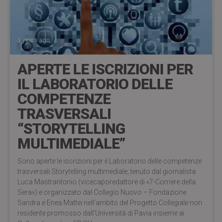
3 years ago
APERTE LE ISCRIZIONI PER
IL LABORATORIO DELLE
COMPETENZE
TRASVERSALI
“STORYTELLING
MULTIMEDIALE”
Sono aperte le iscrizioni per il Laboratorio delle competenze
trasversali Storytelling multimediale, tenuto dal giornalista
Luca Mastrantonio (vicecaporedattore di «7-Corriere della
Sera») e organizzato dal Collegio Nuovo – Fondazione
Sandra e Enea Mattei nell’ambito del Progetto Collegiale non
residente promosso dall’Università di Pavia insieme ai