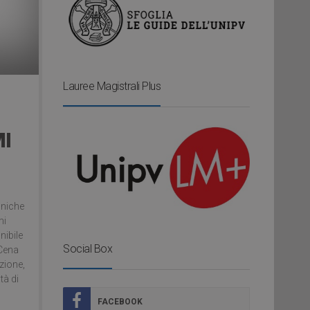
Lauree Magistrali Plus
MI
cniche
mi
nibile
Social Box
 Cena
zione,
tà di
FACEBOOK