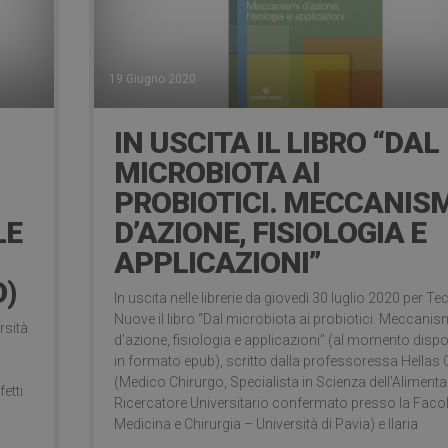
19 Giugno 2020
IN USCITA IL LIBRO “DAL
MICROBIOTA AI
PROBIOTICI. MECCANIS
LE
D’AZIONE, FISIOLOGIA E
APPLICAZIONI”
O)
In uscita nelle librerie da giovedì 30 luglio 2020 per Te
Nuove il libro “Dal microbiota ai probiotici. Meccanis
rsità
d’azione, fisiologia e applicazioni” (al momento dispo
in formato epub), scritto dalla professoressa Hellas
a
(Medico Chirurgo, Specialista in Scienza dell’Alimenta
etti
Ricercatore Universitario confermato presso la Facol
Medicina e Chirurgia – Università di Pavia) e Ilaria