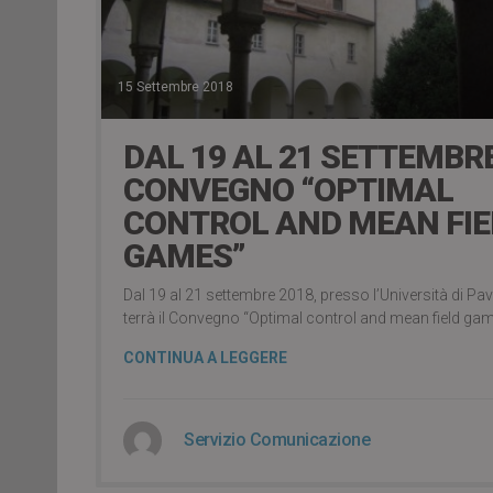
15 Settembre 2018
DAL 19 AL 21 SETTEMBRE
CONVEGNO “OPTIMAL
CONTROL AND MEAN FIE
GAMES”
Dal 19 al 21 settembre 2018, presso l’Università di Pavi
terrà il Convegno “Optimal control and mean field gam
CONTINUA A LEGGERE
Servizio Comunicazione